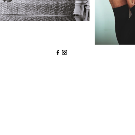
Tel:
+45 60248595
Email:
agnes.tine@gmail.com