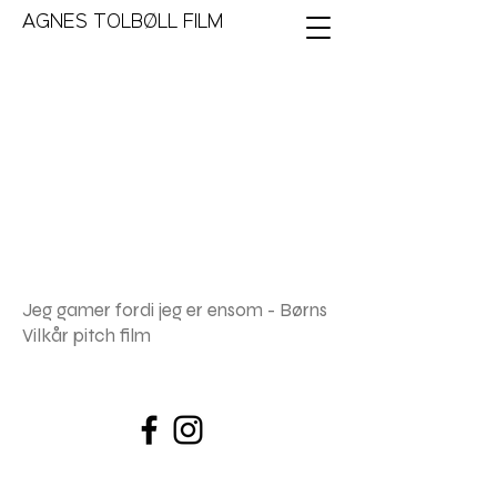
AGNES TOLBØLL FILM
Jeg gamer fordi jeg er ensom - Børns
Vilkår pitch film
Tel:
+45 60248595
Email:
agnes.tine@gmail.com